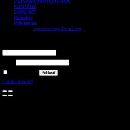
DETSKÁ-PYROTECHNIKA
FONTÁNY
DOPLNKY
Kontakty
Prihlásenie
Email:
superohnostroje@gmail.com
- Telefón: 0949 882 943
Prihlásenie
Používateľské meno alebo e-mailová adresa
*
Heslo
*
Zapamätať si ma
Prihlásiť
Zabudli ste heslo?