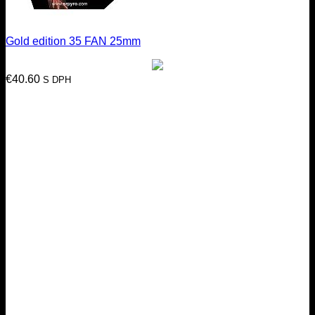
Gold edition 35 FAN 25mm
€
40.60
S DPH