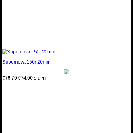
Supernova 150r 20mm
Pôvodná
Aktuálna
€
76.70
€
74.00
S DPH
cena
cena
bola:
je:
€76.70.
€74.00.