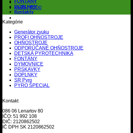
FONTÁNY
DOPLNKY
Košík /
€
0.00
Kontakty
Kategórie
Generátor zvuku
PROFI OHŇOSTROJE
OHŇOSTROJE
ODPORÚČANÉ OHŇOSTROJE
DETSKÁ PYROTECHNIKA
FONTÁNY
DYMOVNICE
PRSKAVKY
DOPLNKY
SR Pyro
PYRO ŠPECIAL
Kontakt
086 06 Lenartov 80
IČO: 51 992 108
DIČ: 2120862502
IČ DPH SK 2120862502