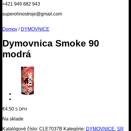
+421 949 882 943
superohnostroje@gmail.com
Domov
/
DYMOVNICE
Dymovnica Smoke 90
modrá
€
4.50
S DPH
Na sklade
Katalógové číslo:
CLE7037B
Kategórie:
DYMOVNICE
,
SR