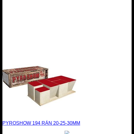
PYROSHOW 194 RÁN 20-25-30MM