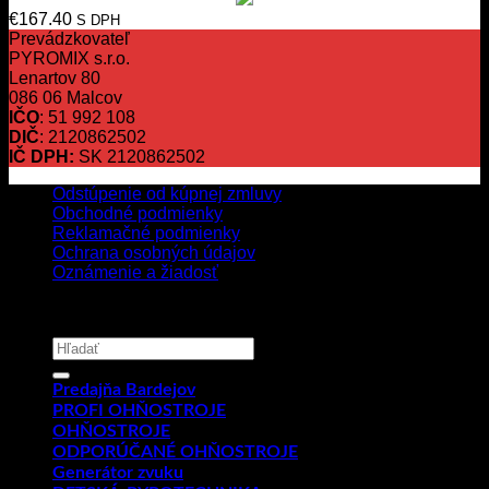
€
167.40
S DPH
Prevádzkovateľ
PYROMIX s.r.o.
Lenartov 80
086 06 Malcov
IČO
: 51 992 108
DIČ
: 2120862502
IČ DPH:
SK 2120862502
Odstúpenie od kúpnej zmluvy
Obchodné podmienky
Reklamačné podmienky
Ochrana osobných údajov
Oznámenie a žiadosť
Copyright 2026 ©
PYROMIX s.r.o.
Hľadať:
Predajňa Bardejov
PROFI OHŇOSTROJE
OHŇOSTROJE
ODPORÚČANÉ OHŇOSTROJE
Generátor zvuku