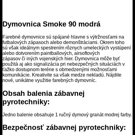
Dymovnica Smoke 90 modrá
Farebné dymovnice sú spájané hlavne s výtržnosťami na
futbalových zápasoch alebo demonštráciami. Okrem toho
sú však ideálnym spestrením rôznych umeleckých vystúpení
alebo dotvorením paintballových, airsoftových
zápasov či iných vojenských hier. Dymovnica môže byť
použitá aj ako signalizácia pri nebezpečných situáciách v
ťažko dostupnom teréne s obmedzenými možnosťami
komunikácie. Kreativite sa však medze nekladú. Nájdite
nové, unikátne využitie farebných dymovníc.
Obsah balenia zábavnej
pyrotechniky:
Jedno balenie obsahuje 1 ručný dymový granát modrej farby.
Bezpečnosť zábavnej pyrotechniky: