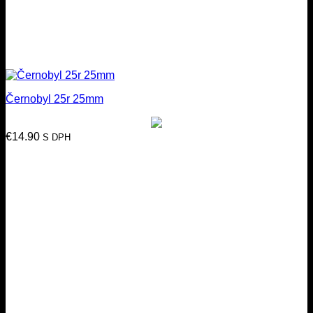
Černobyl 25r 25mm
€
14.90
S DPH