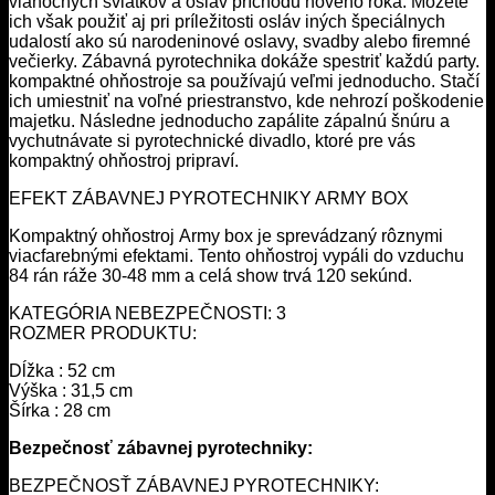
vianočných sviatkov a osláv príchodu nového roka. Môžete
ich však použiť aj pri príležitosti osláv iných špeciálnych
udalostí ako sú narodeninové oslavy, svadby alebo firemné
večierky. Zábavná pyrotechnika dokáže spestriť každú party.
kompaktné ohňostroje sa používajú veľmi jednoducho. Stačí
ich umiestniť na voľné priestranstvo, kde nehrozí poškodenie
majetku. Následne jednoducho zapálite zápalnú šnúru a
vychutnávate si pyrotechnické divadlo, ktoré pre vás
kompaktný ohňostroj pripraví.
EFEKT ZÁBAVNEJ PYROTECHNIKY ARMY BOX
Kompaktný ohňostroj Army box je sprevádzaný rôznymi
viacfarebnými efektami. Tento ohňostroj vypáli do vzduchu
84 rán ráže 30-48 mm a celá show trvá 120 sekúnd.
KATEGÓRIA NEBEZPEČNOSTI: 3
ROZMER PRODUKTU:
Dĺžka : 52 cm
Výška : 31,5 cm
Šírka : 28 cm
Bezpečnosť zábavnej pyrotechniky:
BEZPEČNOSŤ ZÁBAVNEJ PYROTECHNIKY: