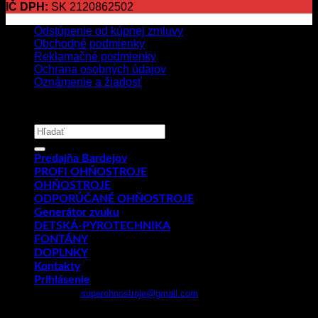
IČ DPH:
SK 2120862502
Odstúpenie od kúpnej zmluvy
Obchodné podmienky
Reklamačné podmienky
Ochrana osobných údajov
Oznámenie a žiadosť
Copyright 2026 ©
PYROMIX s.r.o.
Hľadať:
Predajňa Bardejov
PROFI OHŇOSTROJE
OHŇOSTROJE
ODPORÚČANÉ OHŇOSTROJE
Generátor zvuku
DETSKÁ-PYROTECHNIKA
FONTÁNY
DOPLNKY
Kontakty
Prihlásenie
Email:
superohnostroje@gmail.com
- Telefón: 0949 882 943
Prihlásenie