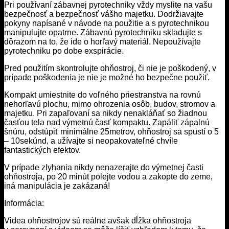
Pri používaní zábavnej pyrotechniky vždy myslite na vašu
bezpečnosť a bezpečnosť vášho majetku. Dodržiavajte
pokyny napísané v návode na použitie a s pyrotechnikou
manipulujte opatrne. Zábavnú pyrotechniku skladujte s
dôrazom na to, že ide o horľavý materiál. Nepoužívajte
pyrotechniku po dobe exspirácie.
Pred použitím skontrolujte ohňostroj, či nie je poškodený, v
prípade poškodenia je nie je možné ho bezpečne použiť.
Kompakt umiestnite do voľného priestranstva na rovnú
nehorľavú plochu, mimo ohrozenia osôb, budov, stromov a
majetku. Pri zapaľovaní sa nikdy nenakláňať so žiadnou
časťou tela nad výmetnú časť kompaktu. Zapáliť zápalnú
šnúru, odstúpiť minimálne 25metrov, ohňostroj sa spustí o 5
– 10sekúnd, a užívajte si neopakovateľné chvíle
fantastických efektov.
V prípade zlyhania nikdy nenazerajte do výmetnej časti
ohňostroja, po 20 minút polejte vodou a zakopte do zeme,
iná manipulácia je zakázaná!
Informácia:
Videa ohňostrojov sú reálne avšak dĺžka ohňostroja