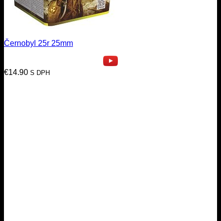
Černobyl 25r 25mm
€
14.90
S DPH