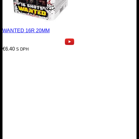
WANTED 16R 20MM
€
6.40
S DPH