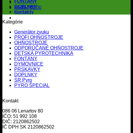
FONTÁNY
DOPLNKY
Košík /
€
0.00
Kontakty
Kategórie
Generátor zvuku
PROFI OHŇOSTROJE
OHŇOSTROJE
ODPORÚČANÉ OHŇOSTROJE
DETSKÁ PYROTECHNIKA
FONTÁNY
DYMOVNICE
PRSKAVKY
DOPLNKY
SR Pyro
PYRO ŠPECIAL
Kontakt
086 06 Lenartov 80
IČO: 51 992 108
DIČ: 2120862502
IČ DPH SK 2120862502