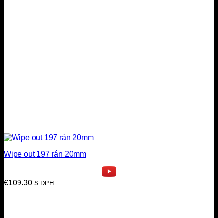
Wipe out 197 rán 20mm
€
109.30
S DPH