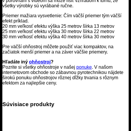
v porovnaní s videom sa môže líšiť vzhľadom k tomu, že
všetky výrobky sú vyrábané ručne.
Priemer mažiara vysvetlenie: Čím väčší priemer tým väčší
efekt príklad.
20 mm veľkosť efektu výška 25 metrov šírka 13 metrov
25 mm veľkosť efektu výška 30 metrov šírka 22 metrov
30 mm veľkosť efektu výška 40 metrov šírka 30 metrov
Pre väčší ohňostroj môžete použiť viac kompaktov, na
začiatok menší priemer a na záver väčšie priemery.
Hľadáte iný
ohňostroj
?
Pozrite si všetky ohňostroje v našej
ponuke
. V našom
internetovom obchode so zábavnou pyrotechnikou nájdete
širokú ponuku ohňostrojov rôznej dĺžky trvania s rôznym
efektom za najlepšie ceny.
Súvisiace produkty