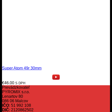
Super Atom 49r 30mm
€
46.00
S DPH
Prevádzkovateľ
PYROMIX s.r.o.
Lenartov 80
086 06 Malcov
IČO
: 51 992 108
DIČ
: 2120862502