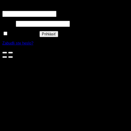
Používateľské meno alebo e-mailová adresa
*
Heslo
*
Zapamätať si ma
Prihlásiť
Zabudli ste heslo?