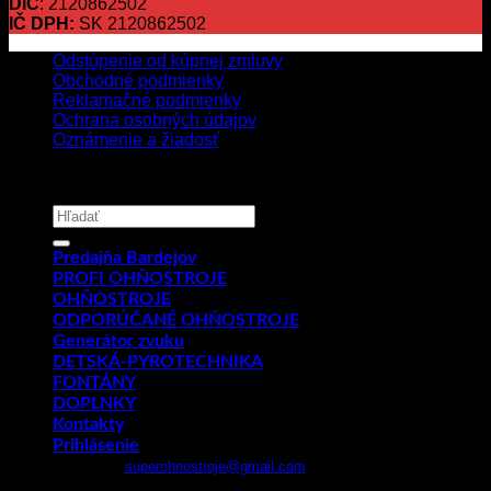
DIČ
: 2120862502
IČ DPH:
SK 2120862502
Odstúpenie od kúpnej zmluvy
Obchodné podmienky
Reklamačné podmienky
Ochrana osobných údajov
Oznámenie a žiadosť
Copyright 2026 ©
PYROMIX s.r.o.
Hľadať:
Predajňa Bardejov
PROFI OHŇOSTROJE
OHŇOSTROJE
ODPORÚČANÉ OHŇOSTROJE
Generátor zvuku
DETSKÁ-PYROTECHNIKA
FONTÁNY
DOPLNKY
Kontakty
Prihlásenie
Email:
superohnostroje@gmail.com
- Telefón: 0949 882 943