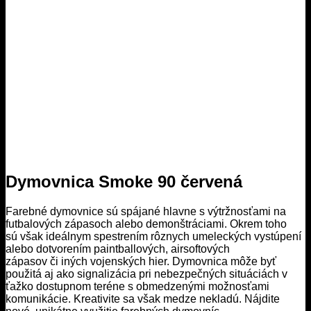
Dymovnica Smoke 90 červená
Farebné dymovnice sú spájané hlavne s výtržnosťami na
futbalových zápasoch alebo demonštráciami. Okrem toho
sú však ideálnym spestrením rôznych umeleckých vystúpení
alebo dotvorením paintballových, airsoftových
zápasov či iných vojenských hier. Dymovnica môže byť
použitá aj ako signalizácia pri nebezpečných situáciách v
ťažko dostupnom teréne s obmedzenými možnosťami
komunikácie. Kreativite sa však medze nekladú. Nájdite