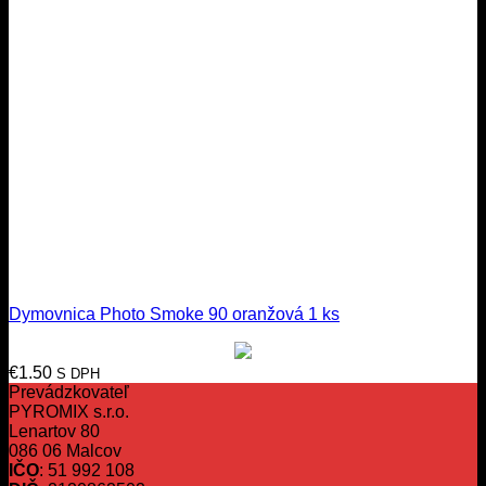
Dymovnica Photo Smoke 90 oranžová 1 ks
€
1.50
S DPH
Prevádzkovateľ
PYROMIX s.r.o.
Lenartov 80
086 06 Malcov
IČO
: 51 992 108