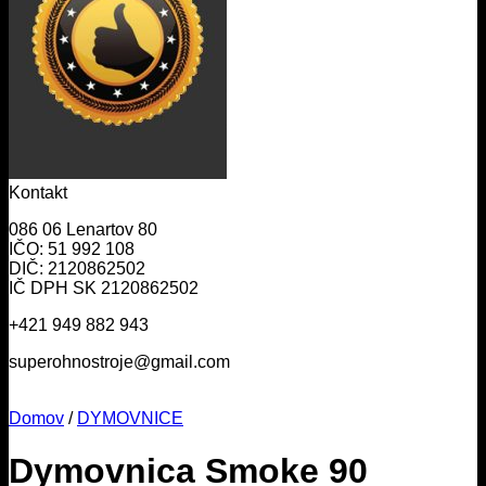
Kontakt
086 06 Lenartov 80
IČO: 51 992 108
DIČ: 2120862502
IČ DPH SK 2120862502
+421 949 882 943
superohnostroje@gmail.com
Domov
/
DYMOVNICE
Dymovnica Smoke 90