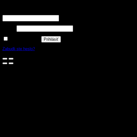
Prihlásenie
Používateľské meno alebo e-mailová adresa
*
Heslo
*
Zapamätať si ma
Prihlásiť
Zabudli ste heslo?