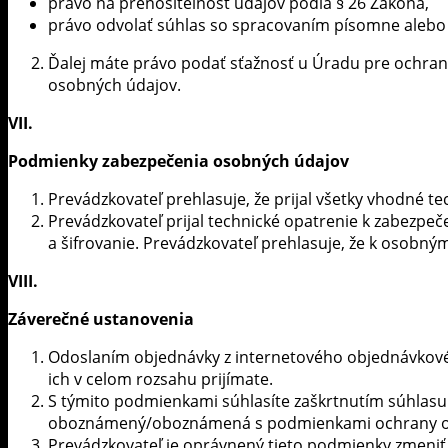
právo na prenositeľnosť údajov podľa § 26 Zákona,
právo odvolať súhlas so spracovaním písomne alebo e
Ďalej máte právo podať sťažnosť u Úradu pre ochran
osobných údajov.
VII.
Podmienky zabezpečenia osobných údajov
Prevádzkovateľ prehlasuje, že prijal všetky vhodné 
Prevádzkovateľ prijal technické opatrenie k zabezpeč
a šifrovanie. Prevádzkovateľ prehlasuje, že k osobn
VIII.
Záverečné ustanovenia
Odoslaním objednávky z internetového objednávkové
ich v celom rozsahu prijímate.
S týmito podmienkami súhlasíte zaškrtnutím súhlasu
oboznámený/oboznámená s podmienkami ochrany osob
Prevádzkovateľ je oprávnený tieto podmienky zmeniť