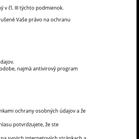
v čl. III týchto podmienok.
orušené Vaše právo na ochranu
dajov.
 podobe, najmä antivirový program
nkami ochrany osobných údajov a že
lasu potvrdzujete, že ste
na svojich internetových stránkach a