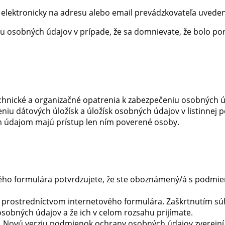
lektronicky na adresu alebo email prevádzkovateľa uvedený 
u osobných údajov v prípade, že sa domnievate, že bolo p
technické a organizačné opatrenia k zabezpečeniu osobných ú
eniu dátových úložísk a úložísk osobných údajov v listinnej
ým údajom majú prístup len ním poverené osoby.
ho formulára potvrdzujete, že ste oboznámený/á s podmie
 prostredníctvom internetového formulára. Zaškrtnutím súh
ných údajov a že ich v celom rozsahu prijímate.
. Novú verziu podmienok ochrany osobných údajov zverejní 