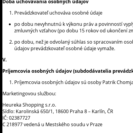
Doba uchovávania osobných údajov
Prevádzkovateľ uchováva osobné údaje
po dobu nevyhnutnú k výkonu práv a povinností vypl
zmluvných vzťahov (po dobu 15 rokov od ukončení z
po dobu, než je odvolaný súhlas so spracovaním oso
údajov prevádzkovateľ osobné údaje vymaže.
V.
Príjemcovia osobných údajov (subdodávatelia prevádz
Príjemcovia osobných údajov sú osoby Patrik Chomja
Marketingovou službou:
Heureka Shopping s.r.o.
Sídlo: Karolinská 650/1, 18600 Praha 8 – Karlín, ČR
IČ: 02387727
C 218977 vedená u Mestského soudu v Praze