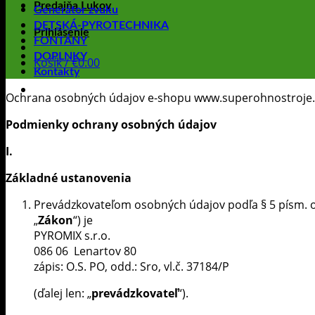
Predajňa Lukov
Generátor zvuku
DETSKÁ-PYROTECHNIKA
Prihlásenie
FONTÁNY
DOPLNKY
Košík /
€
0.00
Kontakty
Ochrana osobných údajov e-shopu www.superohnostroje.
Podmienky ochrany osobných údajov
I.
Základné ustanovenia
Prevádzkovateľom osobných údajov podľa § 5 písm. o)
„
Zákon
“) je
PYROMIX s.r.o.
086 06 Lenartov 80
zápis: O.S. PO, odd.: Sro, vl.č. 37184/P
(ďalej len: „
prevádzkovateľ
“).