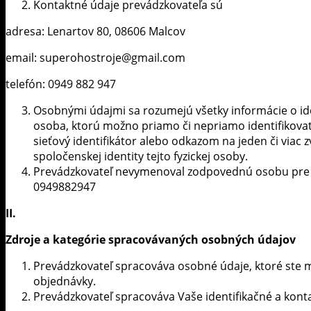
Kontaktné údaje prevádzkovateľa sú
adresa: Lenartov 80, 08606 Malcov
email: superohostroje@gmail.com
telefón: 0949 882 947
Osobnými údajmi sa rozumejú všetky informácie o ident
osoba, ktorú možno priamo či nepriamo identifikovať, 
sieťový identifikátor alebo odkazom na jeden či viac zv
spoločenskej identity tejto fyzickej osoby.
Prevádzkovateľ nevymenoval zodpovednú osobu pre o
0949882947
II.
Zdroje a kategórie spracovávaných osobných údajov
Prevádzkovateľ spracováva osobné údaje, ktoré ste mu
objednávky.
Prevádzkovateľ spracováva Vaše identifikačné a kont