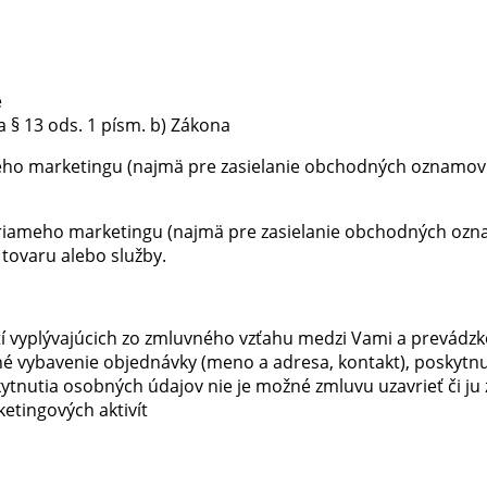
e
 § 13 ods. 1 písm. b) Zákona
ho marketingu (najmä pre zasielanie obchodných oznamov a
riameho marketingu (najmä pre zasielanie obchodných ozna
 tovaru alebo služby.
tí vyplývajúcich zo zmluvného vzťahu medzi Vami a prevádzk
é vybavenie objednávky (meno a adresa, kontakt), poskytn
ytnutia osobných údajov nie je možné zmluvu uzavrieť či ju 
etingových aktivít