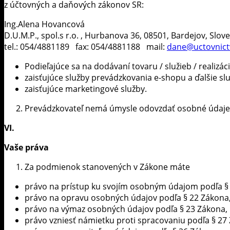
z účtovných a daňových zákonov SR:
Ing.Alena Hovancová
D.U.M.P., spol.s r.o. , Hurbanova 36, 08501, Bardejov, Slov
tel.: 054/4881189 fax: 054/4881188 mail:
dane@uctovnict
Podieľajúce sa na dodávaní tovaru / služieb / realizáci
zaisťujúce služby prevádzkovania e-shopu a ďalšie sl
zaisťujúce marketingové služby.
Prevádzkovateľ nemá úmysle odovzdať osobné údaje do
VI.
Vaše práva
Za podmienok stanovených v Zákone máte
právo na prístup ku svojím osobným údajom podľa §
právo na opravu osobných údajov podľa § 22 Zákona
právo na výmaz osobných údajov podľa § 23 Zákona,
právo vzniesť námietku proti spracovaniu podľa § 27