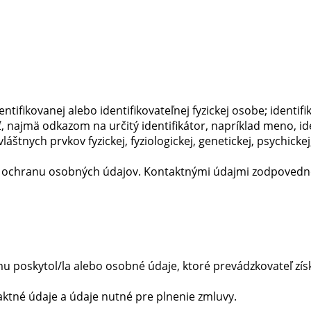
ifikovanej alebo identifikovateľnej fyzickej osobe; identifi
najmä odkazom na určitý identifikátor, napríklad meno, iden
láštnych prvkov fyzickej, fyziologickej, genetickej, psychicke
chranu osobných údajov. Kontaktnými údajmi zodpovednej 
 poskytol/la alebo osobné údaje, ktoré prevádzkovateľ získ
aktné údaje a údaje nutné pre plnenie zmluvy.