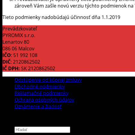
zároveň Vám zašle novú verziu týchto podmienok na V
Tieto podmienky nadobúdajú účinnosť dňa 1.1.2019
Prevádzkovateľ
PYROMIX s.r.o.
Lenartov 80
086 06 Malcov
IČO
: 51 992 108
DIČ
: 2120862502
IČ DPH:
SK 2120862502
Odstúpenie od kúpnej zmluvy
Obchodné podmienky
Reklamačné podmienky
Ochrana osobných údajov
Oznámenie a žiadosť
Copyright 2026 ©
PYROMIX s.r.o.
Hľadať: