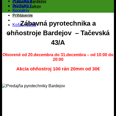
FONTÁNY
Predajňa Bardejov
DOPLNKY
Predajňa Lukov
Kontakty
Prihlásenie
Zábavná pyrotechnika a
Košík /
€
0.00
ohňostroje
Bardejov – Tačevská
43/A
Otvorené od 20.decembra do 31.decembra – od 10:00 do
20:00
Akcia ohňostroj 100 rán 20mm od 30€