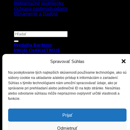
Reklamačné podmienky
Ochrana osobných údajov
Oznámenie a žiadosť
Copyright 2026 ©
PYROMIX s.r.o.
Hľadať:
Predajňa Bardejov
PROFI OHŇOSTROJE
OHŇOSTROJE
Spravovať Súhlas
ODPORÚČANÉ OHŇOSTROJE
Generátor zvuku
DETSKÁ-PYROTECHNIKA
Na poskytovanie tých najlepších skúseností používame technológie, ako sú
FONTÁNY
súbory cookie na ukladanie a/alebo prístup k informáciám o zariadení.
Súhlas s týmito technológiami nám umožní spracovávať údaje, ako je
DOPLNKY
správanie pri prehliadaní alebo jedinečné ID na tejto stránke. Nesúhlas
Kontakty
alebo odvolanie súhlasu môže nepriaznivo ovplyvniť určité vlastnosti a
Prihlásenie
funkcie.
Email:
superohnostroje@gmail.com
- Telefón: 0949 882 943
Prihlásenie
Prijať
Používateľské meno alebo e-mailová adresa
*
Odmietnuť