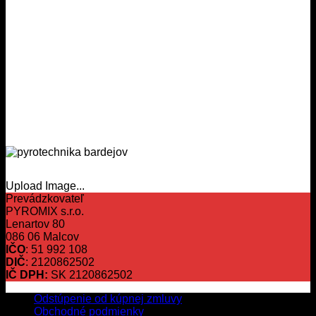
Upload Image...
Prevádzkovateľ
PYROMIX s.r.o.
Lenartov 80
086 06 Malcov
IČO
: 51 992 108
DIČ
: 2120862502
IČ DPH:
SK 2120862502
Odstúpenie od kúpnej zmluvy
Obchodné podmienky