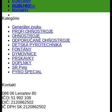
FONTÁNY
DOPLNKY
Košík /
€
0.00
Kontakty
Kategórie
Generátor zvuku
PROFI OHŇOSTROJE
OHŇOSTROJE
ODPORÚČANÉ OHŇOSTROJE
DETSKÁ PYROTECHNIKA
FONTÁNY
DYMOVNICE
PRSKAVKY
DOPLNKY
SR Pyro
PYRO ŠPECIAL
Kontakt
086 06 Lenartov 80
IČO: 51 992 108
DIČ: 2120862502
IČ DPH SK 2120862502