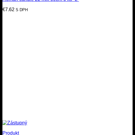
€
7.62
S DPH
Produkt