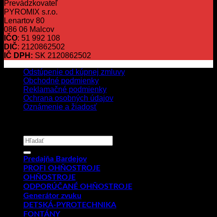
Prevádzkovateľ
PYROMIX s.r.o.
Lenartov 80
086 06 Malcov
IČO
: 51 992 108
DIČ
: 2120862502
IČ DPH:
SK 2120862502
Odstúpenie od kúpnej zmluvy
Obchodné podmienky
Reklamačné podmienky
Ochrana osobných údajov
Oznámenie a žiadosť
Copyright 2026 ©
PYROMIX s.r.o.
Hľadať:
Predajňa Bardejov
PROFI OHŇOSTROJE
OHŇOSTROJE
ODPORÚČANÉ OHŇOSTROJE
Generátor zvuku
DETSKÁ-PYROTECHNIKA
FONTÁNY