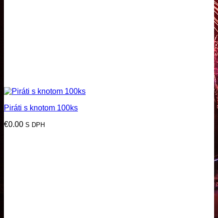
Piráti s knotom 100ks
€
0.00
S DPH