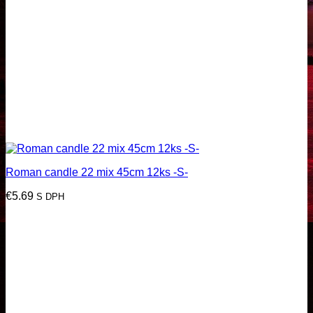
Roman candle 22 mix 45cm 12ks -S-
€
5.69
S DPH