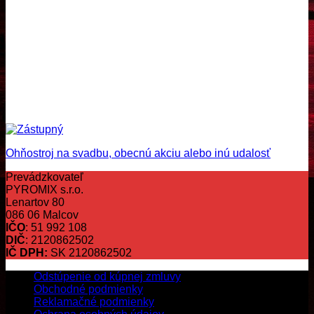
Ohňostroj na svadbu, obecnú akciu alebo inú udalosť
Prevádzkovateľ
PYROMIX s.r.o.
Lenartov 80
086 06 Malcov
IČO
: 51 992 108
DIČ
: 2120862502
IČ DPH:
SK 2120862502
Odstúpenie od kúpnej zmluvy
Obchodné podmienky
Reklamačné podmienky