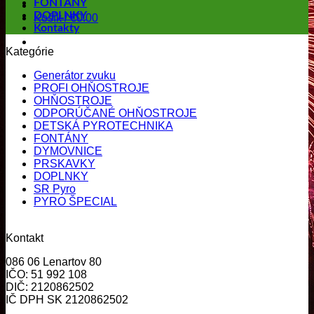
FONTÁNY
DOPLNKY
Košík /
€
0.00
Kontakty
Kategórie
Generátor zvuku
PROFI OHŇOSTROJE
OHŇOSTROJE
ODPORÚČANÉ OHŇOSTROJE
DETSKÁ PYROTECHNIKA
FONTÁNY
DYMOVNICE
PRSKAVKY
DOPLNKY
SR Pyro
PYRO ŠPECIAL
Kontakt
086 06 Lenartov 80
IČO: 51 992 108
DIČ: 2120862502
IČ DPH SK 2120862502