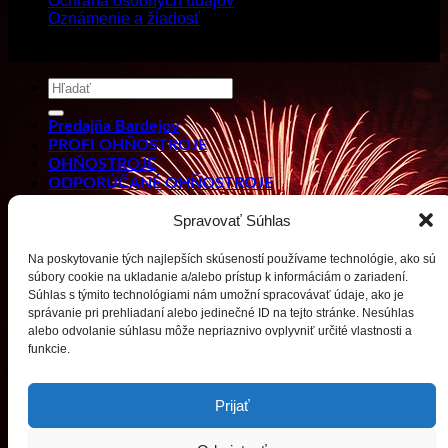
Ochrana osobných údajov
Oznámenie a žiadosť
Copyright 2026 ©
PYROMIX s.r.o.
Hľadať:
Predajňa Bardejov
PROFI OHŇOSTROJE
OHŇOSTROJE
ODPORÚČANÉ OHŇOSTROJE
Generátor zvuku
Spravovať Súhlas
DETSKÁ-PYROTECHNIKA
FONTÁNY
DOPLNKY
Na poskytovanie tých najlepších skúseností používame technológie, ako sú
Kontakty
súbory cookie na ukladanie a/alebo prístup k informáciám o zariadení.
Súhlas s týmito technológiami nám umožní spracovávať údaje, ako je
Prihlásenie
správanie pri prehliadaní alebo jedinečné ID na tejto stránke. Nesúhlas
Email:
superohnostroje@gmail.com
- Telefón: 0949 882 943
alebo odvolanie súhlasu môže nepriaznivo ovplyvniť určité vlastnosti a
Prihlásenie
funkcie.
Používateľské meno alebo e-mailová adresa
*
Prijať
Heslo
*