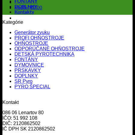
FONTÁNY
DOPLNKY
Košík /
€
0.00
Kontakty
Kategórie
Generátor zvuku
PROFI OHŇOSTROJE
OHŇOSTROJE
ODPORÚČANÉ OHŇOSTROJE
DETSKÁ PYROTECHNIKA
FONTÁNY
DYMOVNICE
PRSKAVKY
DOPLNKY
SR Pyro
PYRO ŠPECIAL
Kontakt
086 06 Lenartov 80
IČO: 51 992 108
DIČ: 2120862502
IČ DPH SK 2120862502