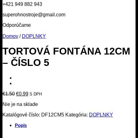
+421 949 882 943
superohnostroje@gmail.com
Odporúčame
Domov
/
DOPLNKY
TORTOVÁ FONTÁNA 12CM
– ČÍSLO 5
Pôvodná
Aktuálna
€
1.50
€
0.99
S DPH
cena
cena
Nie je na sklade
bola:
je:
€1.50.
€0.99.
Katalógové číslo:
DF12CM5
Kategória:
DOPLNKY
Popis