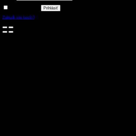
Zapamätať si ma
Prihlásiť
Zabudli ste heslo?