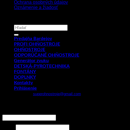
Ochrana osobných údajov
Oznámenie a žiadosť
Copyright 2026 ©
PYROMIX s.r.o.
Hľadať:
Predajňa Bardejov
PROFI OHŇOSTROJE
OHŇOSTROJE
ODPORÚČANÉ OHŇOSTROJE
Generátor zvuku
DETSKÁ-PYROTECHNIKA
FONTÁNY
DOPLNKY
Kontakty
Prihlásenie
Email:
superohnostroje@gmail.com
- Telefón: 0949 882 943
Prihlásenie
Používateľské meno alebo e-mailová adresa
*
Heslo
*