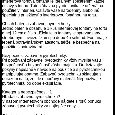
Interiérová tortová fontána je ideálnym spestrením každej
oslavy s tortou. Táto zábavná pyrotechnika je určená na
použitie v interiéri. Oslávte vaše narodeniny alebo inú
špeciálnu príležitosť s interiérovou fontánou na tortu.
Obsah balenia zábavnej pyrotechniky:
Jedno balenie obsahuje 1 kus interiérovej fontány na tortu
dlhej 12 cm a číslo . Efekt tejto fontány je sprevádzaný
striebornými hviezdičkami po dobu 45 sekúnd. Fontána je
lepená potravinárskym atestom, takže je bezpečná na
použitie s potravinami.
Bezpečnosť zábavnej pyrotechniky:
Pri používaní zábavnej pyrotechniky vždy myslite vašu
bezpečnosť a bezpečnosť vášho majetku. Dodržiavajte
pokyny napísané v návode na použitie a s pyrotechnikou
manipulujte opatrne. Zábavnú pyrotechniku skladujte s
dôrazom na to, že ide o horľavý materiál. Nepoužívajte
pyrotechniku po dobe exspirácie.
Kategória nebezpečnosti: 1
Hľadáte zábavnú pyrotechniku?
V našom internetovom obchode nájdete širokú ponuku
zábavnej pyrotechniky za najlepšie ceny.