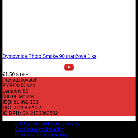
Dymovnica Photo Smoke 90 oranžová 1 ks
€
1.50
S DPH
Prevádzkovateľ
PYROMIX s.r.o.
Lenartov 80
086 06 Malcov
IČO
: 51 992 108
DIČ
: 2120862502
IČ DPH:
SK 2120862502
Odstúpenie od kúpnej zmluvy
Obchodné podmienky
Reklamačné podmienky