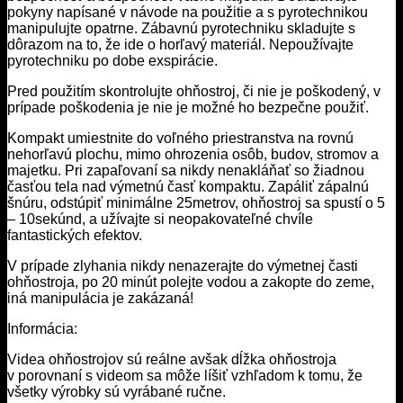
pokyny napísané v návode na použitie a s pyrotechnikou
manipulujte opatrne. Zábavnú pyrotechniku skladujte s
dôrazom na to, že ide o horľavý materiál. Nepoužívajte
pyrotechniku po dobe exspirácie.
Pred použitím skontrolujte ohňostroj, či nie je poškodený, v
prípade poškodenia je nie je možné ho bezpečne použiť.
Kompakt umiestnite do voľného priestranstva na rovnú
nehorľavú plochu, mimo ohrozenia osôb, budov, stromov a
majetku. Pri zapaľovaní sa nikdy nenakláňať so žiadnou
časťou tela nad výmetnú časť kompaktu. Zapáliť zápalnú
šnúru, odstúpiť minimálne 25metrov, ohňostroj sa spustí o 5
– 10sekúnd, a užívajte si neopakovateľné chvíle
fantastických efektov.
V prípade zlyhania nikdy nenazerajte do výmetnej časti
ohňostroja, po 20 minút polejte vodou a zakopte do zeme,
iná manipulácia je zakázaná!
Informácia:
Videa ohňostrojov sú reálne avšak dĺžka ohňostroja
v porovnaní s videom sa môže líšiť vzhľadom k tomu, že
všetky výrobky sú vyrábané ručne.