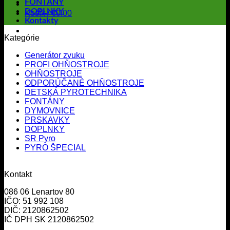
FONTÁNY
DOPLNKY
Košík /
€
0.00
Kontakty
Kategórie
Generátor zvuku
PROFI OHŇOSTROJE
OHŇOSTROJE
ODPORÚČANÉ OHŇOSTROJE
DETSKÁ PYROTECHNIKA
FONTÁNY
DYMOVNICE
PRSKAVKY
DOPLNKY
SR Pyro
PYRO ŠPECIAL
Kontakt
086 06 Lenartov 80
IČO: 51 992 108
DIČ: 2120862502
IČ DPH SK 2120862502