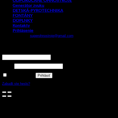
ODPORÚČANÉ OHŇOSTROJE
Generátor zvuku
DETSKÁ-PYROTECHNIKA
FONTÁNY
DOPLNKY
Kontakty
Prihlásenie
Email:
superohnostroje@gmail.com
- Telefón: 0949 882 943
Prihlásenie
Používateľské meno alebo e-mailová adresa
*
Heslo
*
Zapamätať si ma
Prihlásiť
Zabudli ste heslo?