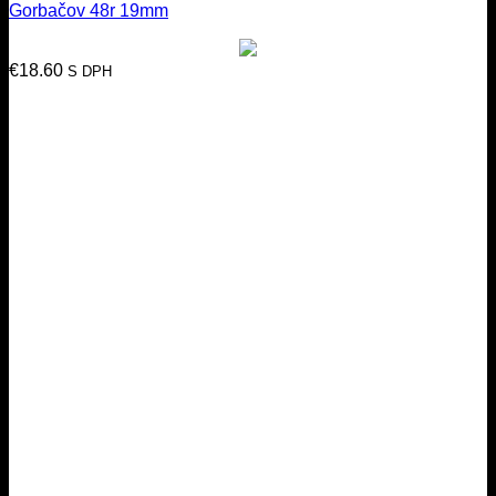
Gorbačov 48r 19mm
€
18.60
S DPH