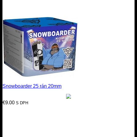
Snowboarder 25 rán 20mm
€
9.00
S DPH