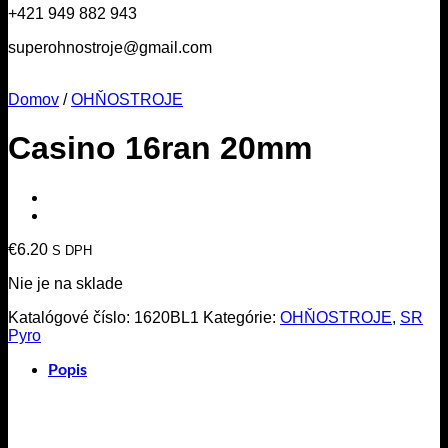
+421 949 882 943
superohnostroje@gmail.com
Domov
/
OHŇOSTROJE
Casino 16ran 20mm
€
6.20
S DPH
Nie je na sklade
Katalógové číslo:
1620BL1
Kategórie:
OHŇOSTROJE
,
SR
Pyro
Popis