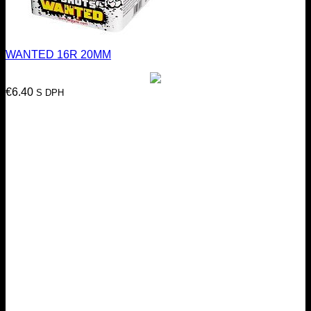
WANTED 16R 20MM
€
6.40
S DPH