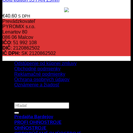
€
40.60
S DPH
Prevádzkovateľ
PYROMIX s.r.o.
Lenartov 80
086 06 Malcov
IČO
: 51 992 108
DIČ
: 2120862502
IČ DPH:
SK 2120862502
Odstúpenie od kúpnej zmluvy
Obchodné podmienky
Reklamačné podmienky
Ochrana osobných údajov
Oznámenie a žiadosť
Copyright 2026 ©
PYROMIX s.r.o.
Hľadať:
Predajňa Bardejov
PROFI OHŇOSTROJE
OHŇOSTROJE